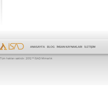
ANASAYFA
BLOG
İNSAN KAYNAKLARI
İLETİŞİM
Tüm hakları saklıdır. 2012 ® İSAD Mimarlık