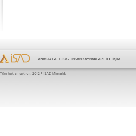
ANASAYFA
BLOG
İNSAN KAYNAKLARI
İLETİŞİM
Tüm hakları saklıdır. 2012 ® İSAD Mimarlık